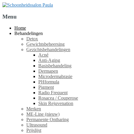
Menu
Skip
Home
to
Behandelingen
content
Detox
Gewichtsbeheersing
Gezichtsbehandelingen
Acné
Anti-Aging
Basisbehandeling
Dermapen
Microdermabrasie
PHformula
Pigment
Radio Frequent
Rosacea / Couperose
Skin Rejuvenation
Merken
ME-Line (nieuw)
Permanente Ontharing
Ultrasound
Prijslijst